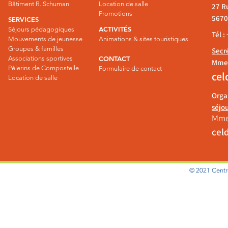
Bâtiment R. Schuman
Location de salle
27 R
Promotions
5670 
SERVICES
ACTIVITÉS
Séjours pédagogiques
Tél :
Mouvements de jeunesse
Animations & sites touristiques
Groupes & familles
Secr
Associations sportives
CONTACT
Mme 
Pèlerins de Compostelle
Formulaire de contact
cel
Location de salle
Orga
séjo
Mme
cel
© 2021 Centr